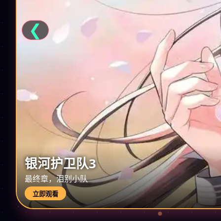
❮
银河护卫队3
最终章，泪别小队
立即观看