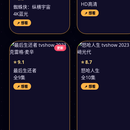
HD高清
蜘蛛侠：纵横宇宙
4K蓝光
📌 想看
📌 想看
更新
⭐ 9.1
⭐ 8.7
最后生还者
怒呛人生
全9集
全10集
📌 想看
📌 想看