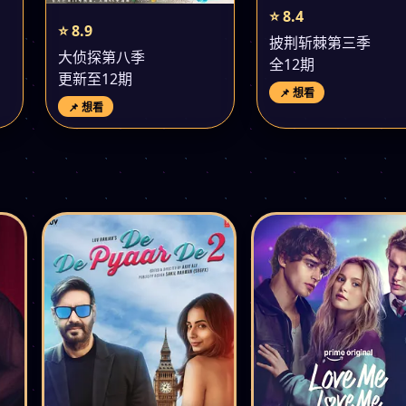
⭐ 8.4
⭐ 8.9
披荆斩棘第三季
大侦探第八季
全12期
更新至12期
📌 想看
📌 想看