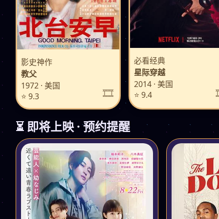
必看经典
影史神作
星际穿越
教父
2014 · 美国
1972 · 美国
⭐ 9.4
⭐ 9.3
⏳ 即将上映 · 预约提醒